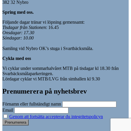
382 32 Nybro
Spring med oss.
Följande dagar tränar vi löpning gemensamt:
Tisdagar från Stationen
: 16.45
Onsdagar: 17.30
Söndagar: 10.00
Samling vid Nybro OK’s stuga i Svartbäcksmåla.
Cykla med oss
Vi cyklar under sommarhalvåret MTB på tisdagar kl 18.30 från
Svarbäcksmålaparkeringen.
Lördagar cyklar vi MTB/LVG från simhallen kl 9.30
Prenumerera på nyhetsbrev
Förnamn eller fullständigt namn
Email
Genom att fortsätta accepterar du integritetspolicyn