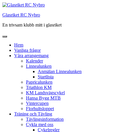
Hoppa
till
Glasriket RC Nybro
innehåll
En trivsam klubb mitt i glasriket
Hem
Vanliga frågor
Våra arrangemang
Kalender
Linnealunken
Anmälan Linnealunken
Startlista
Papricalunken
Triathlon KM
KM Landsvägscykel
Hansa Bygg MTB
Vintercupen
Florhultsloppet
Träning och Tävling
Tävlingsinformation
Cykla med oss
Cykelregler