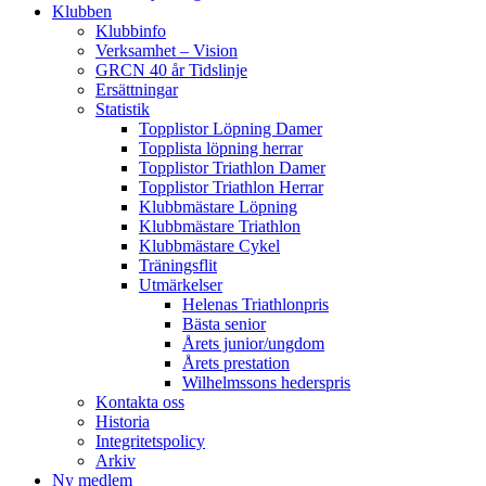
Klubben
Klubbinfo
Verksamhet – Vision
GRCN 40 år Tidslinje
Ersättningar
Statistik
Topplistor Löpning Damer
Topplista löpning herrar
Topplistor Triathlon Damer
Topplistor Triathlon Herrar
Klubbmästare Löpning
Klubbmästare Triathlon
Klubbmästare Cykel
Träningsflit
Utmärkelser
Helenas Triathlonpris
Bästa senior
Årets junior/ungdom
Årets prestation
Wilhelmssons hederspris
Kontakta oss
Historia
Integritetspolicy
Arkiv
Ny medlem