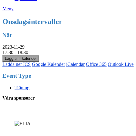
Meny
Onsdagsintervaller
När
2023-11-29
17:30 - 18:30
Lägg till i kalender
Ladda ner ICS
Google Kalender
iCalendar
Office 365
Outlook Live
Event Type
Träning
Våra sponsorer