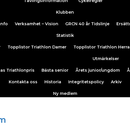
Tävlingsinformation
Cykelregler
Klubben
info
Verksamhet – Vision
GRCN 40 år Tidslinje
Ersätt
Statistik
r
Topplistor Triathlon Damer
Topplistor Triathlon Herra
Utmärkelser
as Triathlonpris
Bästa senior
Årets junior/ungdom
Å
Kontakta oss
Historia
Integritetspolicy
Arkiv
Ny medlem
om