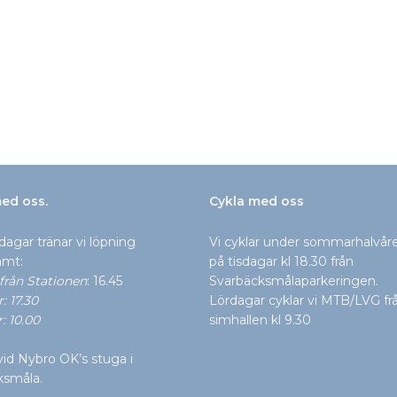
ed oss.
Cykla med oss
dagar tränar vi löpning
Vi cyklar under sommarhalvå
mt:
på tisdagar kl 18.30 från
från Stationen
: 16.45
Svarbäcksmålaparkeringen.
 17.30
Lördagar cyklar vi MTB/LVG fr
: 10.00
simhallen kl 9.30
id Nybro OK’s stuga i
ksmåla.