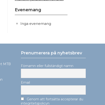
Evenemang
Inga evenemang
Prenumerera på nyhetsbrev
ret MTB
Förnamn eller fullständigt namn
ån
Email
Genom att fortsätta accepterar du
integritetspolicyn