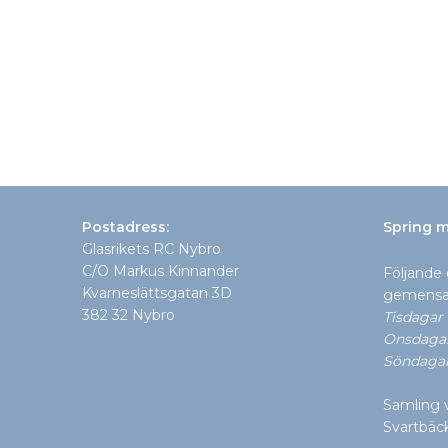
Postadress:
Spring m
Glasrikets RC Nybro
C/O Markus Kinnander
Följande 
Kvarneslättsgatan 3D
gemensa
382 32 Nybro
Tisdagar 
Onsdagar:
Söndagar
Samling v
Svartbäc