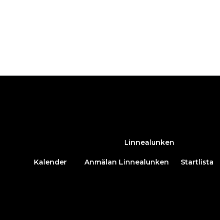
Hoppa
till
innehåll
Linnealunken
Kalender
Anmälan Linnealunken
Startlista