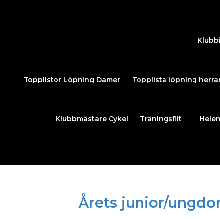
Klubb
Topplistor Löpning Damer
Topplista löpning herra
Klubbmästare Cykel
Träningsflit
Helen
Årets junior/ungd