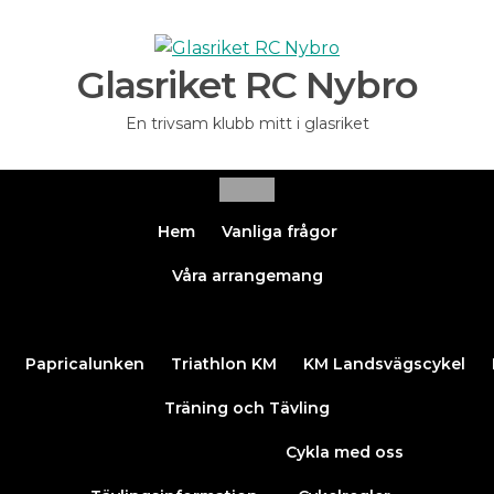
Glasriket RC Nybro
En trivsam klubb mitt i glasriket
Hem
Vanliga frågor
Våra arrangemang
Papricalunken
Triathlon KM
KM Landsvägscykel
Träning och Tävling
Cykla med oss