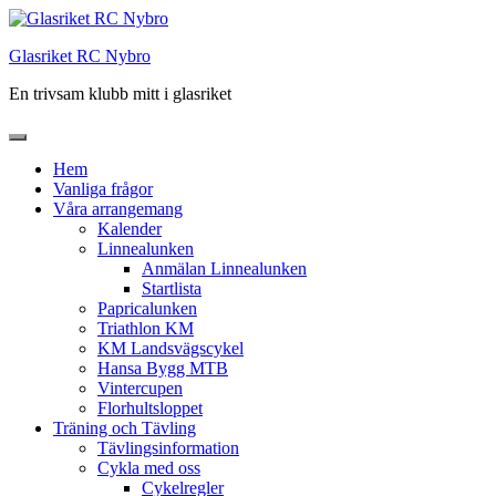
Hoppa
till
Glasriket RC Nybro
innehåll
En trivsam klubb mitt i glasriket
Hem
Vanliga frågor
Våra arrangemang
Kalender
Linnealunken
Anmälan Linnealunken
Startlista
Papricalunken
Triathlon KM
KM Landsvägscykel
Hansa Bygg MTB
Vintercupen
Florhultsloppet
Träning och Tävling
Tävlingsinformation
Cykla med oss
Cykelregler