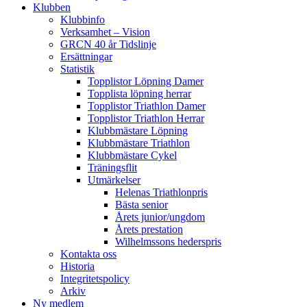
Klubben
Klubbinfo
Verksamhet – Vision
GRCN 40 år Tidslinje
Ersättningar
Statistik
Topplistor Löpning Damer
Topplista löpning herrar
Topplistor Triathlon Damer
Topplistor Triathlon Herrar
Klubbmästare Löpning
Klubbmästare Triathlon
Klubbmästare Cykel
Träningsflit
Utmärkelser
Helenas Triathlonpris
Bästa senior
Årets junior/ungdom
Årets prestation
Wilhelmssons hederspris
Kontakta oss
Historia
Integritetspolicy
Arkiv
Ny medlem