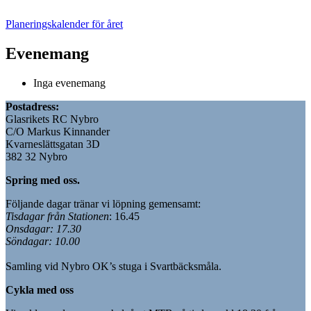
Planeringskalender för året
Evenemang
Inga evenemang
Postadress:
Glasrikets RC Nybro
C/O Markus Kinnander
Kvarneslättsgatan 3D
382 32 Nybro
Spring med oss.
Följande dagar tränar vi löpning gemensamt:
Tisdagar från Stationen
: 16.45
Onsdagar: 17.30
Söndagar: 10.00
Samling vid Nybro OK’s stuga i Svartbäcksmåla.
Cykla med oss