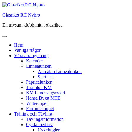
Hoppa
till
Glasriket RC Nybro
innehåll
En trivsam klubb mitt i glasriket
Hem
Vanliga frågor
Våra arrangemang
Kalender
Linnealunken
Anmälan Linnealunken
Startlista
Papricalunken
Triathlon KM
KM Landsvägscykel
Hansa Bygg MTB
Vintercupen
Florhultsloppet
Träning och Tävling
Tävlingsinformation
Cykla med oss
Cykelregler