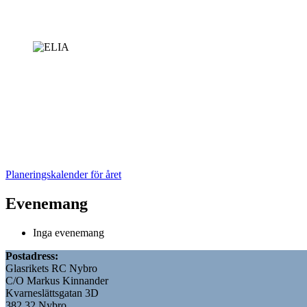
Planeringskalender för året
Evenemang
Inga evenemang
Postadress:
Glasrikets RC Nybro
C/O Markus Kinnander
Kvarneslättsgatan 3D
382 32 Nybro