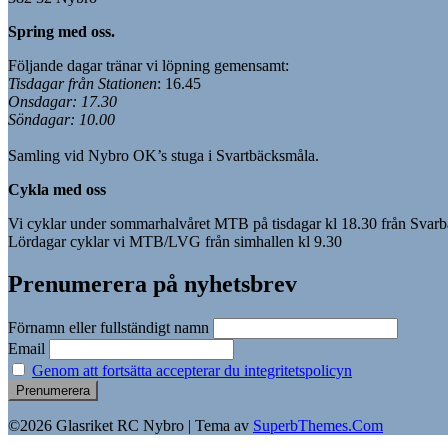
Spring med oss.
Följande dagar tränar vi löpning gemensamt:
Tisdagar från Stationen
: 16.45
Onsdagar: 17.30
Söndagar: 10.00
Samling vid Nybro OK’s stuga i Svartbäcksmåla.
Cykla med oss
Vi cyklar under sommarhalvåret MTB på tisdagar kl 18.30 från Svar
Lördagar cyklar vi MTB/LVG från simhallen kl 9.30
Prenumerera på nyhetsbrev
Förnamn eller fullständigt namn
Email
Genom att fortsätta accepterar du integritetspolicyn
©2026 Glasriket RC Nybro
| Tema av
SuperbThemes.Com