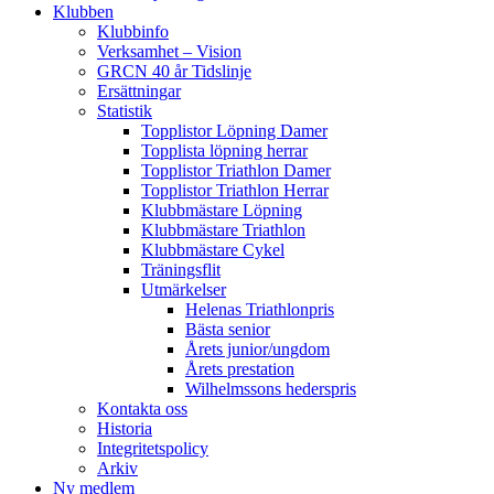
Klubben
Klubbinfo
Verksamhet – Vision
GRCN 40 år Tidslinje
Ersättningar
Statistik
Topplistor Löpning Damer
Topplista löpning herrar
Topplistor Triathlon Damer
Topplistor Triathlon Herrar
Klubbmästare Löpning
Klubbmästare Triathlon
Klubbmästare Cykel
Träningsflit
Utmärkelser
Helenas Triathlonpris
Bästa senior
Årets junior/ungdom
Årets prestation
Wilhelmssons hederspris
Kontakta oss
Historia
Integritetspolicy
Arkiv
Ny medlem