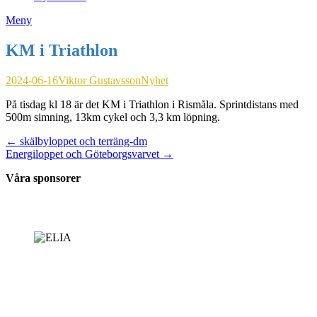
Meny
KM i Triathlon
Publicerat
Författare
Publicerat
2024-06-16
Viktor Gustavsson
Nyhet
den
i
På tisdag kl 18 är det KM i Triathlon i Rismåla. Sprintdistans med
500m simning, 13km cykel och 3,3 km löpning.
Inläggsnavigering
← skälbyloppet och terräng-dm
Energiloppet och Göteborgsvarvet →
Våra sponsorer