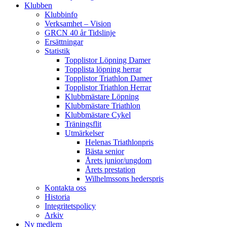
Klubben
Klubbinfo
Verksamhet – Vision
GRCN 40 år Tidslinje
Ersättningar
Statistik
Topplistor Löpning Damer
Topplista löpning herrar
Topplistor Triathlon Damer
Topplistor Triathlon Herrar
Klubbmästare Löpning
Klubbmästare Triathlon
Klubbmästare Cykel
Träningsflit
Utmärkelser
Helenas Triathlonpris
Bästa senior
Årets junior/ungdom
Årets prestation
Wilhelmssons hederspris
Kontakta oss
Historia
Integritetspolicy
Arkiv
Ny medlem