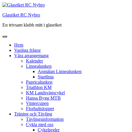
Hoppa
till
Glasriket RC Nybro
innehåll
En trivsam klubb mitt i glasriket
Hem
Vanliga frågor
Våra arrangemang
Kalender
Linnealunken
Anmälan Linnealunken
Startlista
Papricalunken
Triathlon KM
KM Landsvägscykel
Hansa Bygg MTB
Vintercupen
Florhultsloppet
Träning och Tävling
Tävlingsinformation
Cykla med oss
Cykelregler