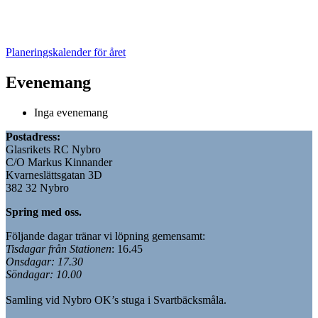
Planeringskalender för året
Evenemang
Inga evenemang
Postadress:
Glasrikets RC Nybro
C/O Markus Kinnander
Kvarneslättsgatan 3D
382 32 Nybro
Spring med oss.
Följande dagar tränar vi löpning gemensamt:
Tisdagar från Stationen
: 16.45
Onsdagar: 17.30
Söndagar: 10.00
Samling vid Nybro OK’s stuga i Svartbäcksmåla.